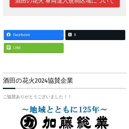
酒田の花火 車両進入規制区域について
Facebook
X
LINE
2024-
酒田の花火2024協賛企業
07-
22
ご協賛ありがとうございました！！