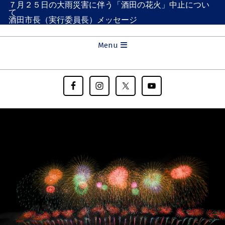
７月２５日の大雨災害に伴う「酒田の花火」中止につい
Skip
て
to
酒田市長（実行委員長）メッセージ
content
Primary
Menu
Navigation
Menu