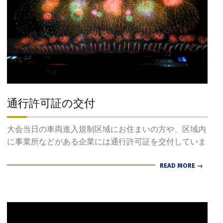
通行許可証の交付
2024-
大会当日の車両進入規制区域にお住まいの方や、区域内
07-
に事業所などがある企業には通行許可証を交付していま
22
READ MORE →