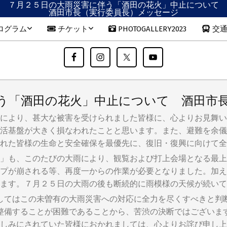
７月２５日の大雨災害に伴う「酒田の花火」中止について
酒田市長（実行委員長）メッセージ
プログラム
チケット
PHOTOGALLERY2023
交通
う「酒田の花火」中止について 酒田市
により、甚大な被害を受けられました皆様に、心よりお見舞い
活基盤が大きく損なわれたことと思います。また、避難を余儀
れた皆様の生命と安全確保を最優先に、復旧・復興に向けて全
」も、このたびの大雨により、観覧および打上会場となる最上
プが崩される等、再度一からの作業が必要となりました。加え
ます。７月２５日の大雨の後も断続的に雨模様の天候が続いて
してはこの未曽有の大雨災害への対応に全力を尽くすべきと判
整備することが困難であることから、苦渋の決断ではございま
しみにされていた皆様におかれましては、心よりお詫び申し上