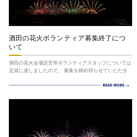
酒田の花火ボランティア募集終了につ
いて
2024-
酒田の花火会場設営等ボランティアスタッフについては
07-
定員に達しましたので、 募集を締め切らせていただき
19
READ MORE →