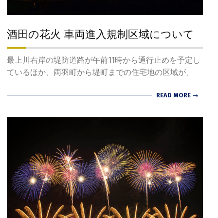
酒田の花火 車両進入規制区域について
2024-
最上川右岸の堤防道路が午前11時から通行止めを予定し
07-
ているほか、両羽町から堤町までの住宅地の区域が、
22
READ MORE →