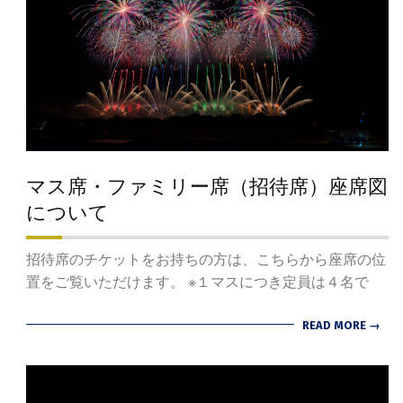
マス席・ファミリー席（招待席）座席図
について
2024-
招待席のチケットをお持ちの方は、こちらから座席の位
07-
置をご覧いただけます。 ※１マスにつき定員は４名で
16
READ MORE →