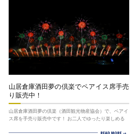
山居倉庫酒田夢の倶楽でペアイス席手売
り販売中！
2024-
山居倉庫酒田夢の倶楽（酒田観光物産協会）で、ペアイ
07-
ス席を手売り販売中です！ お二人でゆったり楽しめる
11
READ MORE →