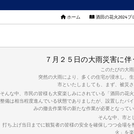
Skip
to
Primary
ホーム
酒田の花火2024
content
Navigation
Menu
７月２５日の大雨災害に伴
このたびの大雨
突然の大雨により、多くの住宅が浸水し、生
市といたしましても、まず、被災さ
そんな中、市民の皆様も大変楽しみにされている「酒田の花火
整備は相当程度進んでいる状態でありましたが、設置したパイ
みの撤去作業等の新たな作業が必要となってい
そんな中、市と
打ち上げ当日までに観覧者の皆様の安全を確保しつつ会場を
火」を楽