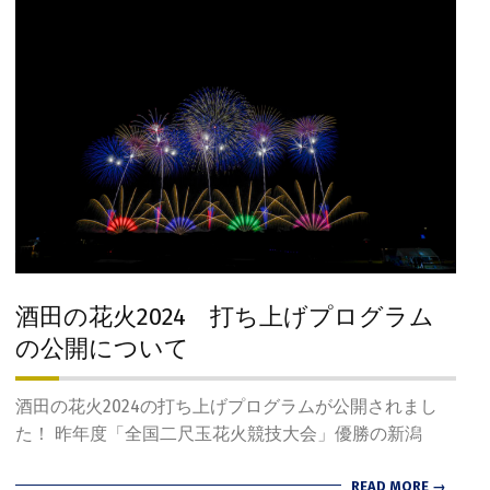
酒田の花火2024 打ち上げプログラム
の公開について
2024-
酒田の花火2024の打ち上げプログラムが公開されまし
07-
た！ 昨年度「全国二尺玉花火競技大会」優勝の新潟
19
READ MORE →